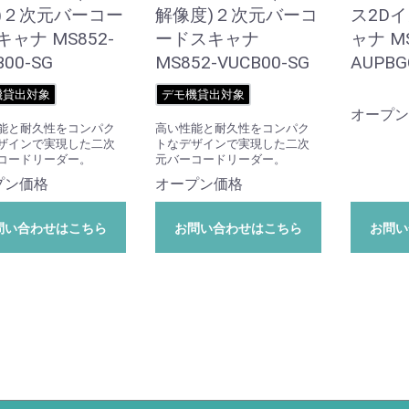
)２次元バーコー
解像度)２次元バーコ
ス2D
ャナ MS852-
ードスキャナ
ャナ MS
B00-SG
MS852-VUCB00-SG
AUPBG
機貸出対象
デモ機貸出対象
オープン
能と耐久性をコンパク
高い性能と耐久性をコンパク
ザインで実現した二次
トなデザインで実現した二次
コードリーダー。
元バーコードリーダー。
プン価格
オープン価格
問い合わせはこちら
お問い合わせはこちら
お問い