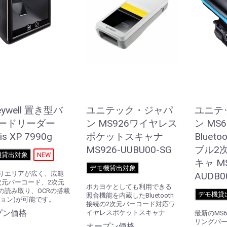
eywell 置き型バ
ユニテック・ジャパ
ユニテ
ードリーダー
ン MS926ワイヤレス
ン MS6
ris XP 7990g
ポケットスキャナ
Bluet
MS926-UUBU00-SG
ブル2
機貸出対象
NEW
キャ MS
デモ機貸出対象
りエリアが広く、広範
AUDB0
次元バーコード、2次元
ポカヨケとしても利用できる
の読み取り、OCRの搭載
デモ機貸
照合機能を内蔵したBluetooth
ション)が可能です。
接続の2次元バーコード対応ワ
プン価格
イヤレスポケットスキャナ
最新のMS6
リングバ
オープン価格