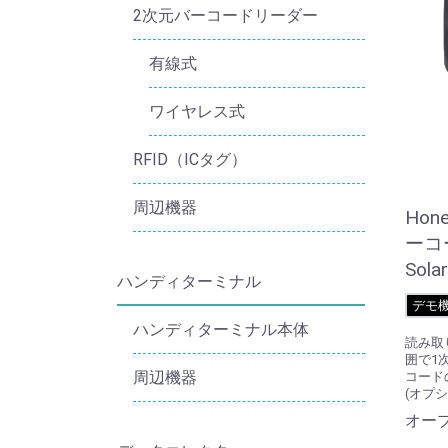
2次元バーコードリーダー
有線式
ワイヤレス式
RFID（ICタグ）
周辺機器
Hon
ーコ
Sola
ハンディターミナル
デモ
ハンディターミナル本体
読み取
囲で1
周辺機器
コード
(オプ
オー