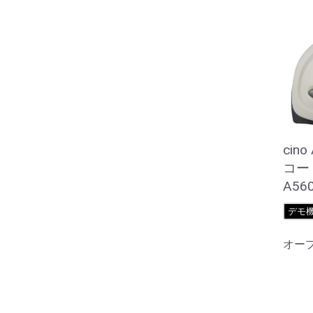
cin
コー
A56
デモ
オー