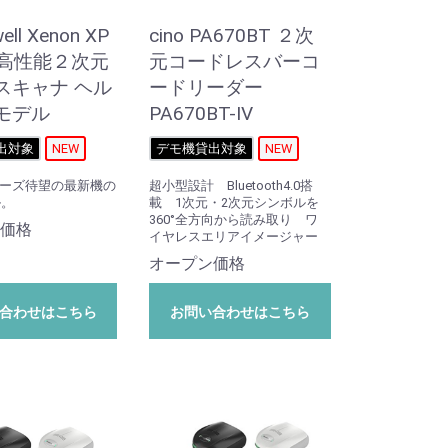
ell Xenon XP
cino PA670BT ２次
h 高性能２次元
元コードレスバーコ
スキャナ ヘル
ードリーダー
モデル
PA670BT-IV
出対象
NEW
デモ機貸出対象
NEW
シリーズ待望の最新機の
超小型設計 Bluetooth4.0搭
ル。
載 1次元・2次元シンボルを
360°全方向から読み取り ワ
価格
イヤレスエリアイメージャー
オープン価格
合わせはこちら
お問い合わせはこちら