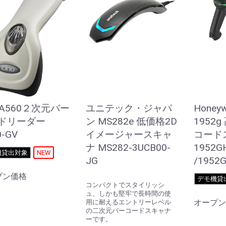
o A560２次元バー
ユニテック・ジャパ
Honeyw
ドリーダー
ン MS282e 低価格2D
1952
0-GV
イメージャースキャ
コード
ナ MS282-3UCB00-
1952G
機貸出対象
NEW
JG
/1952G
プン価格
デモ機貸
コンパクトでスタイリッシ
ュ、しかも堅牢で長時間の使
オープン
用に耐えるエントリーレベル
の二次元バーコードスキャナ
ーです。