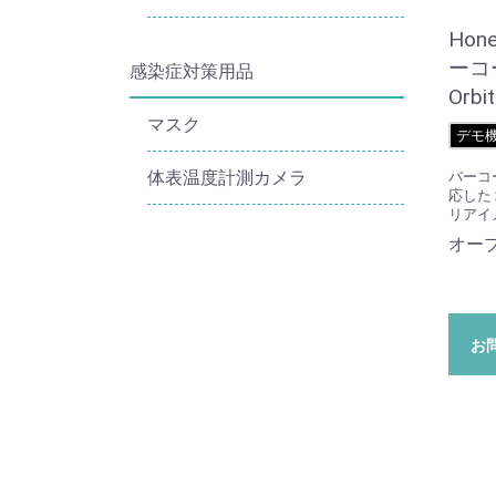
Hon
ーコ
感染症対策用品
Orbi
マスク
デモ
体表温度計測カメラ
バーコ
応した
リアイ
オー
お