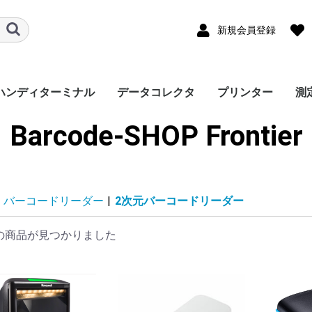
新規会員登録
ハンディターミナル
データコレクタ
プリンター
測
Barcode-SHOP Frontier
ハンディターミナル本
周辺機器
有線式
ワイヤレス式
有線式
ワイヤレス式
1次元バーコード
2次元バーコード
周辺機器
プリンター本体
計
デ
体
バーコードリーダー
|
2次元バーコードリーダー
の商品が見つかりました