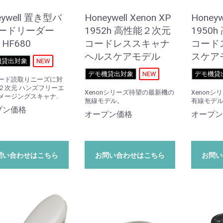
eywell 置き型バ
Honeywell Xenon XP
Honeyw
ードリーダー
1952h 高性能２次元
1950
t HF680
コードレススキャナ
コード
ヘルスケアモデル
スケア
機貸出対象
NEW
デモ機貸出対象
NEW
デモ機貸
ード読取りニーズに対
２次元 ハンズフリーエ
Xenonシリーズ待望の最新機の
Xenon
メージングスキャナ.
無線モデル。
有線モデ
プン価格
オープン価格
オープン
問い合わせはこちら
お問い合わせはこちら
お問い