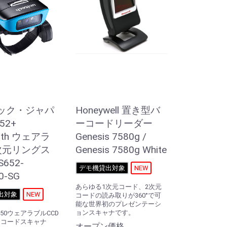
ック・ジャパ
Honeywell 置き型バ
52+
ーコードリーダー
ooth ウェアラ
Genesis 7580g /
次元リングス
Genesis 7580g White
652-
デモ機貸出対象
NEW
0-SG
あらゆる1次元コード、2次元
出対象
NEW
コードの読み取りが360°で可
能な世界初のプレゼンテーシ
ョンスキャナです。
50ウェアラブルCCD
ーコードスキャナ
オープン価格