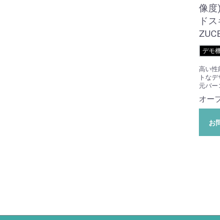
像度
ドスキ
ZUC
デモ
高い性
トなデ
元バー
オー
お