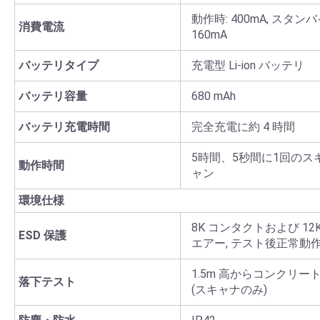
動作時: 400mA, スタンバ
消費電流
160mA
バッテリタイプ
充電型 Li-ion バッテリ
バッテリ容量
680 mAh
バッテリ充電時間
完全充電に約 4 時間
5時間、5秒間に1回のス
動作時間
ャン
環境仕様
8K コンタクトおよび 12
ESD 保護
エアー, テスト後正常動
1.5m 高からコンクリー
落下テスト
(スキャナのみ)