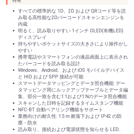
特長
すべての標準的な 1D、2D および QRコード等を読
み取る高性能な2Dバーコードスキャンエンジンを
内蔵
明るく、読み取りやすい 1インチ OLED(有機LED)
ディスプレイ
持ちやすいポケットサイズの大きさにより操作がし
やすい
携帯電話やスマートフォンの液晶画面上に表示され
たバーコードを読み取る設計
Windows、Android、および iOS モバイルデバイス
と HID および SPP 接続が可能
スマートデータマッピングとデータ照合機能: デー
タマッピング用にルックアップテーブルとデータ編
集、部分一致を含む1:1および1:Nのデータ照合機能
スキャンした日時を記録するタイムスタンプ機能
NFC-BT 自動ペアリング機能をサポート
業務向けの耐久性: 1.5 m 耐落下および IP42 の防
塵・防水
読み取り、接続および電源状態を知らせる LED、