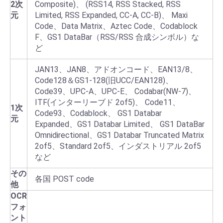
2次
Composite)、 (RSS14, RSS Stacked, RSS
元
Limited, RSS Expanded, CC-A, CC-B)、 Maxi
Code、Data Matrix、Aztec Code、Codablock
F、GS1 DataBar（RSS/RSS 合成シンボル）な
ど
JAN13、JAN8、アドオンコード、EAN13/8、
Code128＆GS1-128(旧UCC/EAN128)、
Code39、UPC-A、UPC-E、 Codabar(NW-7)、
ITF(インターリーブド 2of5)、 Code11、
1次
Code93、Codablock、 GS1 Databar
元
Expanded、GS1 Databar Limited、 GS1 DataBar
Omnidirectional、GS1 Databar Truncated Matrix
2of5、Standard 2of5、インダストリアル 2of5
など
その
各国 POST code
他
OCR
フォ
ント