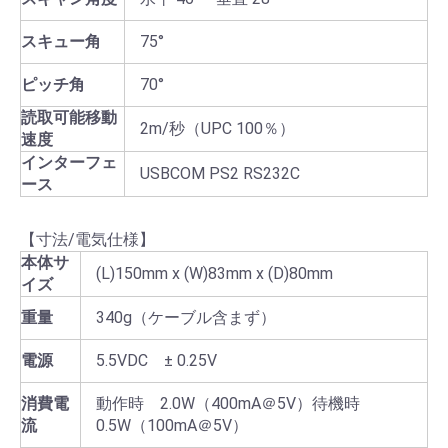
スキュー角
75°
ピッチ角
70°
読取可能移動
2m/秒（UPC 100％）
速度
インターフェ
USBCOM PS2 RS232C
ース
【寸法/電気仕様】
本体サ
(L)150mm x (W)83mm x (D)80mm
イズ
重量
340g（ケーブル含まず）
電源
5.5VDC ± 0.25V
消費電
動作時 2.0W（400mA＠5V）待機時
流
0.5W（100mA＠5V）