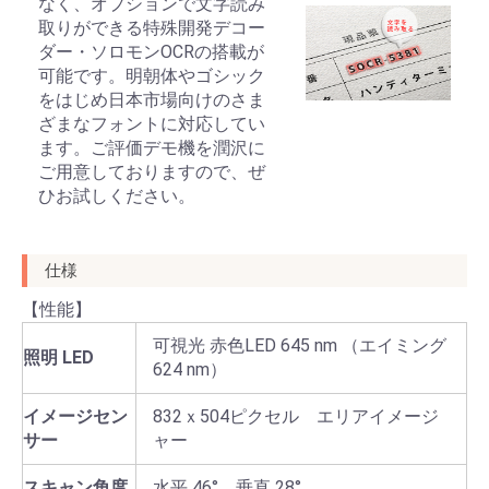
なく、オプションで文字読み
取りができる特殊開発デコー
ダー・ソロモンOCRの搭載が
可能です。明朝体やゴシック
をはじめ日本市場向けのさま
ざまなフォントに対応してい
ます。ご評価デモ機を潤沢に
ご用意しておりますので、ぜ
ひお試しください。
仕様
【性能】
可視光 赤色LED 645 nm （エイミング
照明 LED
624 nm）
イメージセン
832ｘ504ピクセル エリアイメージ
サー
ャー
スキャン角度
水平 46° 垂直 28°