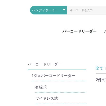
バーコードリーダー
1次元バーコードリー
2次元バーコードリー
RFID（ICタグ）
周辺機器
ダー
ダー
バーコードリーダー
全て
|
1次元バーコードリーダー
2件
の
有線式
ワイヤレス式