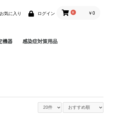
0
￥0
お気に入り
ログイン
定機器
感染症対策用品
測器アダプタ
ジタルメジャー
マスク
体表温度計測カメラ