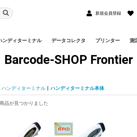
新規会員登録
ハンディターミナル
データコレクタ
プリンター
測
Barcode-SHOP Frontier
ハンディターミナル本
周辺機器
有線式
ワイヤレス式
有線式
ワイヤレス式
1次元バーコード
2次元バーコード
周辺機器
プリンター本体
計
デ
体
ハンディターミナル
|
ハンディターミナル本体
商品が見つかりました