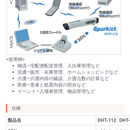
<使用例>
物流―宅配便配送管理、入出庫管理など
流通―販売・在庫管理、ホームショッピングなど
介護―介護内容の確認、介護点数の計算など
医療―患者と処置内容の照合など
イベント―入場者管理、物品管理など
仕様
製品名
DHT-112
DHT-