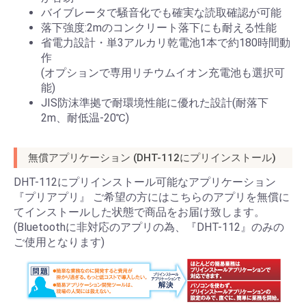
バイブレータで騒音化でも確実な読取確認が可能
落下強度:2mのコンクリート落下にも耐える性能
省電力設計・単3アルカリ乾電池1本で約180時間動
作
(オプションで専用リチウムイオン充電池も選択可
能)
JIS防沫準拠で耐環境性能に優れた設計(耐落下
2m、耐低温-20℃)
無償アプリケーション (DHT-112にプリインストール)
DHT-112にプリインストール可能なアプリケーション
『プリアプリ』 ご希望の方にはこちらのアプリを無償に
てインストールした状態で商品をお届け致します。
(Bluetoothに非対応のアプリの為、『DHT-112』のみの
ご使用となります)