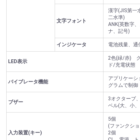
漢字(JIS第
二水準)
文字フォント
ANK(英数字
ナ、記号)
インジケータ
電池残量、通
2色(緑/赤)
LED表示
ド/充電状態
アプリケーシ
バイブレータ機能
グラムで制御
3オクターブ
ブザー
ベル(大、小、
5個
(ファンクシ
入力装置(キー)
2個
CL、電源、