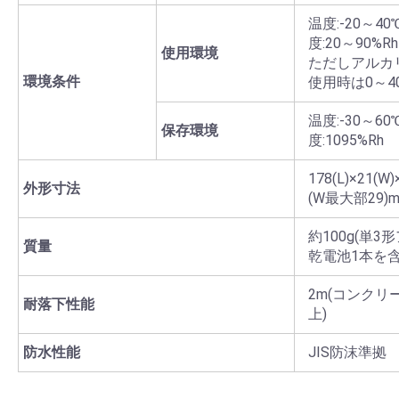
温度:-20～4
度:20～90%Rh
使用環境
ただしアルカ
環境条件
使用時は0～4
温度:-30～6
保存環境
度:1095%Rh
178(L)×21(W
外形寸法
(W最大部29)
約100g(単3
質量
乾電池1本を含
2m(コンクリ
耐落下性能
上)
防水性能
JIS防沫準拠