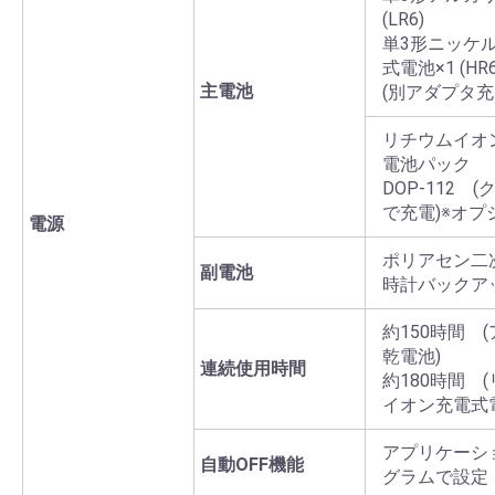
(LR6)
単3形ニッケ
式電池×1 (HR6
主電池
(別アダプタ充
リチウムイオ
電池パック
DOP-112 
で充電)※オプ
電源
ポリアセン二
副電池
時計バックア
約150時間 
乾電池)
連続使用時間
約180時間 
イオン充電式電
アプリケーシ
自動OFF機能
グラムで設定