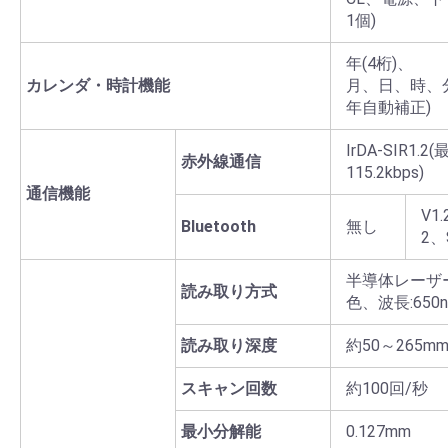
1個)
年(4桁)、
カレンダ・時計機能
月、日、時、
年自動補正)
IrDA-SIR1.2
赤外線通信
115.2kbps)
通信機能
V1
Bluetooth
無し
2、
半導体レーザ
読み取り方式
色、波長:650n
読み取り深度
約50～265m
スキャン回数
約100回/秒
最小分解能
0.127mm