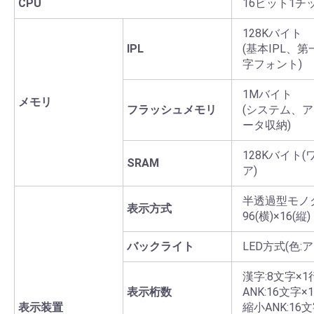
CPU
16ビット1チ
128Kバイト
IPL
(基本IPL、
字フォント)
1Mバイト
メモリ
フラッシュメモリ
(システム、
ータ収納)
128Kバイト
SRAM
ア)
半透過型モノ
表示方式
96(横)×16(
バックライト
LED方式(色:
漢字:8文字×1
表示桁数
ANK:16文字×
表示装置
縮小ANK:16