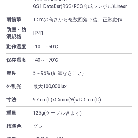
GS1 DataBar(RSS/RSS合成シンボル)Linear
耐衝撃
1.5mの高さから複数回落下後、正常動作
防塵・防
IP41
滴規格
動作温度
-10～+50℃
保存温度
-40～+70℃
湿度
5～95% (結露なきこと)
外乱光
最大100,000lux
寸法
97mm(L)x65mm(W)x156mm(D)
重量
125g(ケーブル含まず)
標準色
グレー