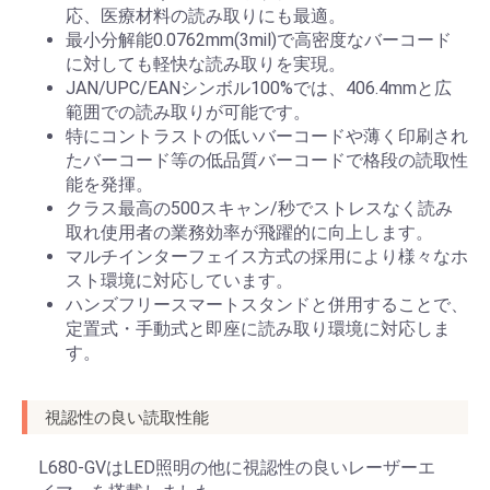
応、医療材料の読み取りにも最適。
最小分解能0.0762mm(3mil)で高密度なバーコード
に対しても軽快な読み取りを実現。
JAN/UPC/EANシンボル100%では、406.4mmと広
範囲での読み取りが可能です。
特にコントラストの低いバーコードや薄く印刷され
たバーコード等の低品質バーコードで格段の読取性
能を発揮。
クラス最高の500スキャン/秒でストレスなく読み
取れ使用者の業務効率が飛躍的に向上します。
マルチインターフェイス方式の採用により様々なホ
スト環境に対応しています。
ハンズフリースマートスタンドと併用することで、
定置式・手動式と即座に読み取り環境に対応しま
す。
視認性の良い読取性能
L680-GVはLED照明の他に視認性の良いレーザーエ