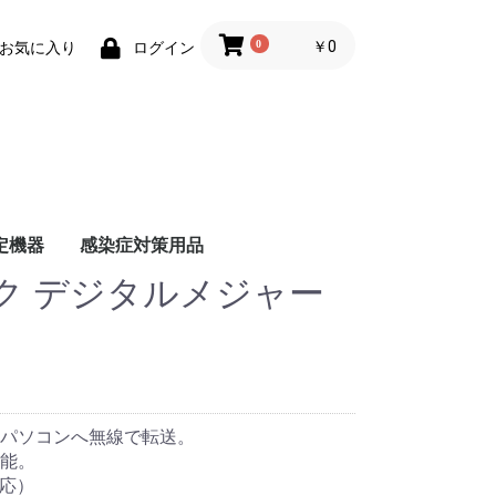
0
￥0
お気に入り
ログイン
定機器
感染症対策用品
ク デジタルメジャー
測器アダプタ
ジタルメジャー
マスク
体表温度計測カメラ
パソコンへ無線で転送。
能。
対応）