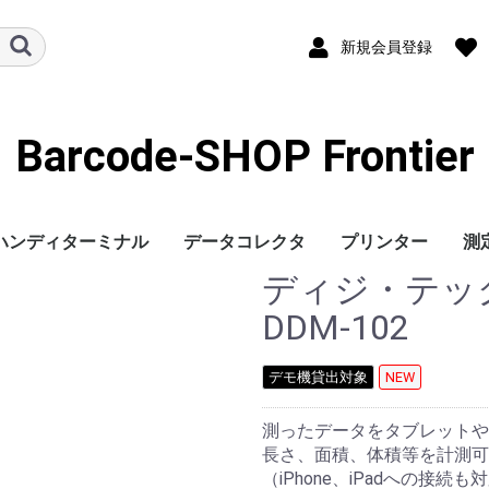
新規会員登録
Barcode-SHOP Frontier
ハンディターミナル
データコレクタ
プリンター
測
ディジ・テッ
ハンディターミナル本
周辺機器
有線式
ワイヤレス式
有線式
ワイヤレス式
1次元バーコード
2次元バーコード
周辺機器
プリンター本体
計
デ
DDM-102
体
デモ機貸出対象
NEW
測ったデータをタブレットや
長さ、面積、体積等を計測可
（iPhone、iPadへの接続も