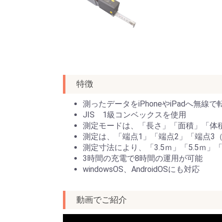
特徴
測ったデータをiPhoneやiPadへ無線で
JIS 1級コンベックスを使用
測定モードは、「長さ」「面積」「体
測定は、「端点1」「端点2」「端点3
測定寸法により、「3.5ｍ」「5.5ｍ」「
3時間の充電で8時間の運用が可能
windowsOS、AndroidOSにも対応
動画でご紹介