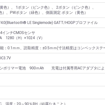
（黄色）、 1ボタン（ピンク色）、 2ボタン（ピンク色）、
色）、PWボタン（緑色）、側面測定 ボタン（黄色）
 V4.0(Bluetooth® LE Singlemode) GATT/HOGPプロファイル
4インチCMOSセンサ
 1280（H）×1024（V）
能：0.1ｍｍ、読取精度：±0.5ｍｍ(寸法精度はコンベックステ
C3.7V
ンポリマー電池 900ｍAh 充電は付属専用ACアダプタによ
〉
℃ 湿度：20～90％RH（結露なきこと）