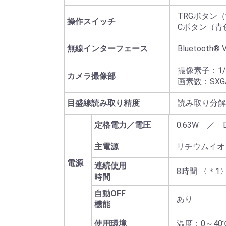
TRGボタン
操作スイッチ
Cボタン（青
無線インターフェース
Bluetooth®
撮像素子：1/
カメラ撮像部
画素数：SXGA
目盛線読み取り精度
読み取り分解
定格電力／電圧
0.63W ／ D
主電源
リチウムイオ
電源
連続使用
8時間 〈＊1
時間
自動OFF
あり
機能
使用環境
温度：0～40